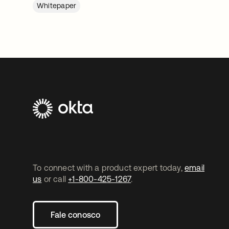
Whitepaper
To connect with a product expert today,
email
us
or call
+1-800-425-1267
.
Fale conosco