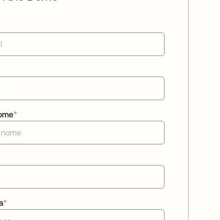
ome
*
a
*