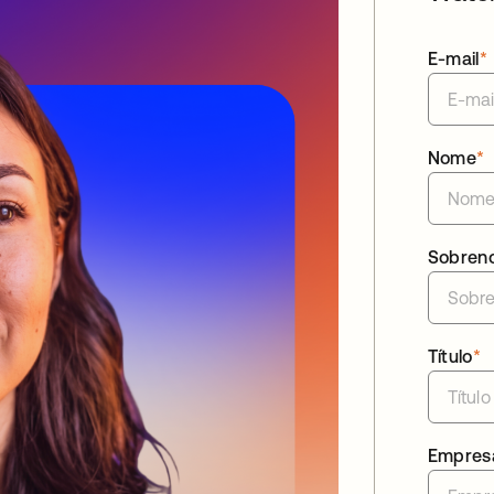
E-mail
*
Nome
*
Sobren
Título
*
Empres