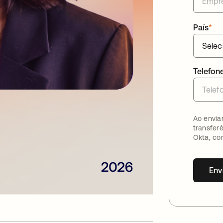
País
*
Telefon
Ao envia
transfer
Okta, co
Env