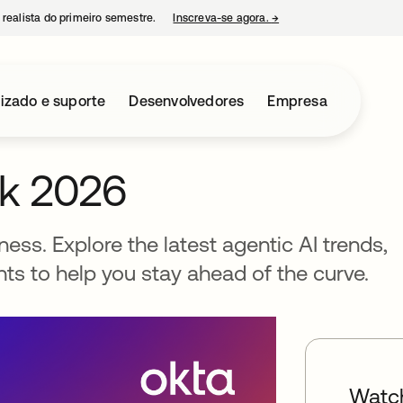
 realista do primeiro semestre.
Inscreva-se agora.
→
abre em uma nova guia
izado e suporte
Desenvolvedores
Empresa
rk 2026
ness. Explore the latest agentic AI trends,
hts to help you stay ahead of the curve.
Watc