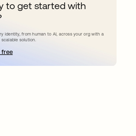
 to get started with
?
y identity, from human to AI, across your org with a
 scalable solution.
 free
bre em uma nova guia