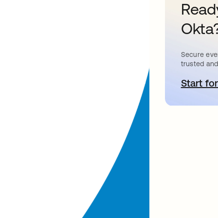
Ready
Okta
Secure ever
trusted and
Start for
a