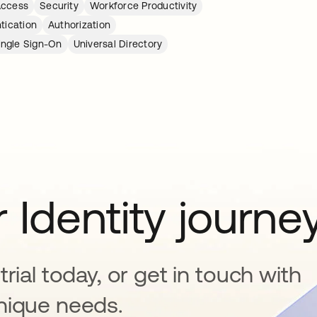
Access
Security
Workforce Productivity
tication
Authorization
ingle Sign-On
Universal Directory
 Identity journe
rial today, or get in touch with
nique needs.