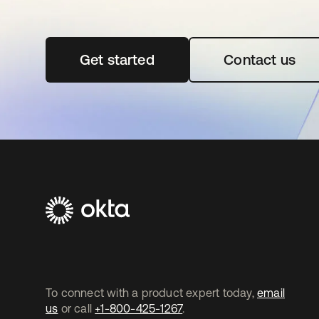
Get started
abre em uma nova guia
Contact us
To connect with a product expert today,
email
us
or call
+1-800-425-1267
.