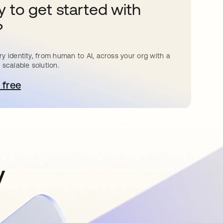
 to get started with
?
y identity, from human to AI, across your org with a
 scalable solution.
 free
bre em uma nova guia
y