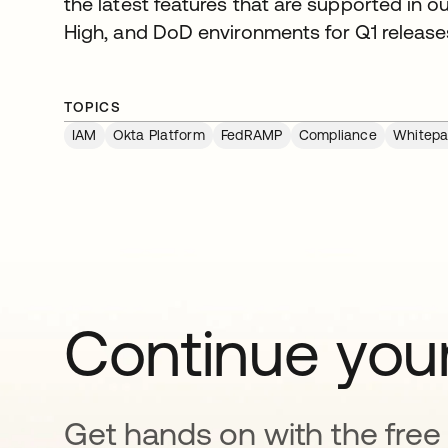
the latest features that are supported i
High, and DoD environments for Q1 release
TOPICS
IAM
Okta Platform
FedRAMP
Compliance
Whitepa
Continue your
Get hands on with the free t