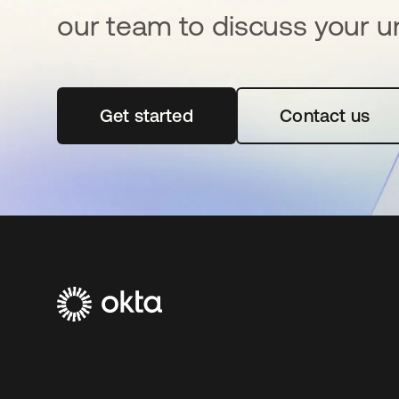
our team to discuss your u
Get started
abre em uma nova guia
Contact us