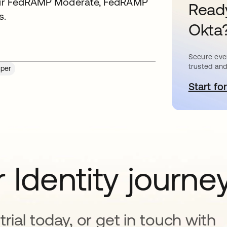
n our FedRAMP Moderate, FedRAMP
Ready
s.
Okta
Secure ever
trusted and
per
Start for
a
 Identity journe
rial today, or get in touch with