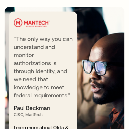
“The only way you can
understand and
Recursos
monitor
authorizations is
through identity, and
we need that
WHITEPAPER
knowledge to meet
Como aprimorar a governança de
federal requirements.”
identidade
Paul Beckman
Aprenda como aprimorar sua postura
CISO, ManTech
de governança unificando IGA e
Learn more about Okta &