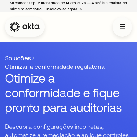
Streamcast Ep. 7: Identidade de IA em 2026 — A análise realista do
primeiro semestre.
Inscreva-se agora.
→
abre em uma nova guia
Soluções
Otimizar a conformidade regulatória
Otimize a
conformidade e fique
pronto para auditorias
Descubra configurações incorretas,
automatize a remediação e aplique controles