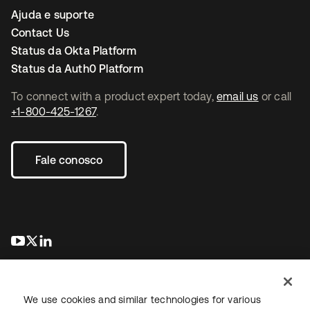
Ajuda e suporte
Contact Us
Status da Okta Platform
Status da Auth0 Platform
To connect with a product expert today,
email us
or call
+1-800-425-1267
.
Fale conosco
abre em uma nova guia
abre em uma nova guia
abre em uma nova guia
We use cookies and similar technologies for various