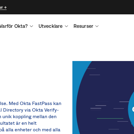
ow
Varför Okta?
Utvecklare
Resurser
else. Med Okta FastPass kan
l Directory via Okta Verify-
n unik koppling mellan den
ltatet är en helt
på alla enheter och med alla