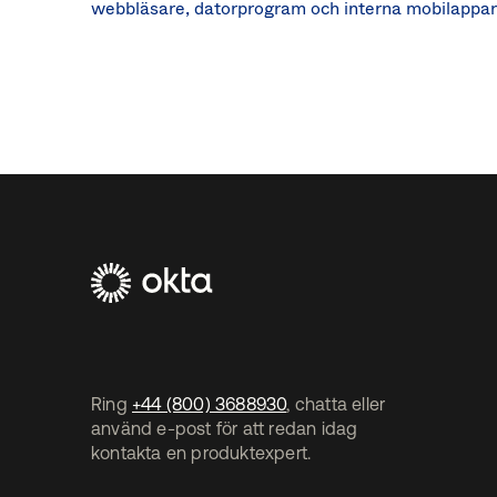
webbläsare, datorprogram och interna mobilappar
Footer
Navtane2
(SE)
Ring
+44 (800) 3688930
, chatta eller
använd e-post för att redan idag
kontakta en produktexpert.