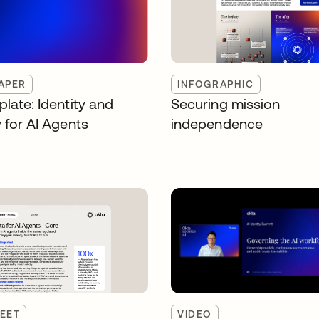
APER
INFOGRAPHIC
late: Identity and
Securing mission
 for AI Agents
independence
EET
VIDEO