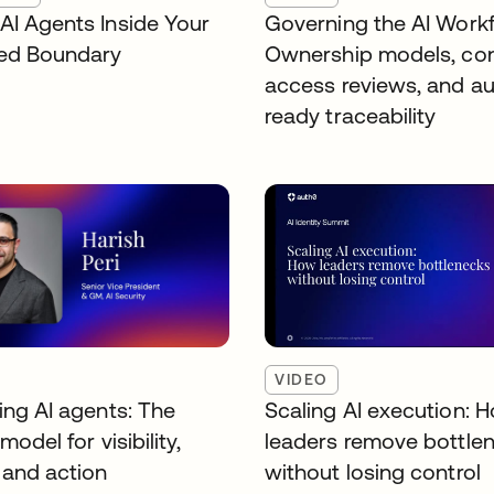
AI Agents Inside Your
Governing the AI Workf
ed Boundary
Ownership models, co
access reviews, and au
ready traceability
VIDEO
ing AI agents: The
Scaling AI execution: 
model for visibility,
leaders remove bottle
 and action
without losing control