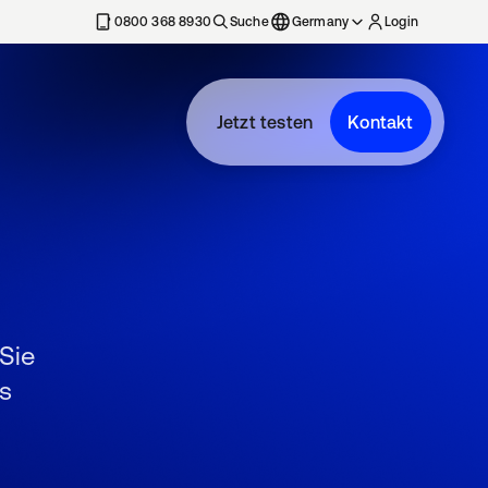
erkarte geöffnet
0800 368 8930
Suche
Germany
Login
Jetzt testen
Kontakt
 Sie
s