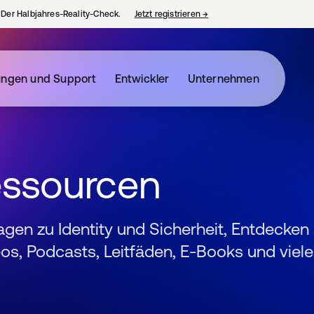
– Der Halbjahres-Reality-Check.
Jetzt registrieren
→
wird in einer neuen Regist
ungen und Support
Entwickler
Unternehmen
essourcen
ragen zu Identity und Sicherheit, Entdecken
s, Podcasts, Leitfäden, E-Books und viele