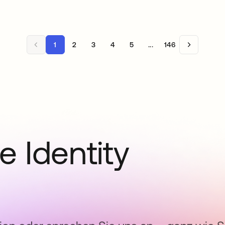
1
2
3
4
5
...
146
e Identity