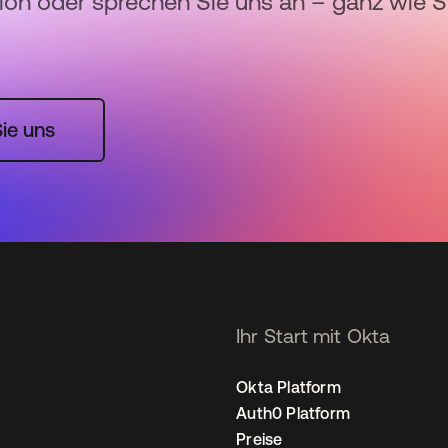
sion oder sprechen Sie uns an – ganz wie S
ie uns
Ihr Start mit Okta
Okta Platform
Auth0 Platform
Preise