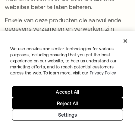
websites beter te laten beheren.
Enkele van deze producten die aanvullende
gegevens verzamelen en verwerken, zijn
onder meer:
We use cookies and similar technologies for various
de Okta-browserplug-in; en
purposes, including ensuring that you get the best
de Okta mobiele applicaties (Okta Verify
experience on our website, to help us understand our
marketing efforts, and to reach potential customers
en Okta Mobile).
across the web. To learn more, visit our
Privacy Policy
Via de Okta-browserplug-in bevatten de door
ons verzamelde aanvullende gegevens uw
Accept All
inlogsessie, IP-adres, user-agent en de naam
Reject All
van de webapplicatie en het websiteadres,
Settings
evenals andere informatie die niet persoonlijk
van aard is. Bovendien kunnen we
interactiegegevens verzamelen over uw