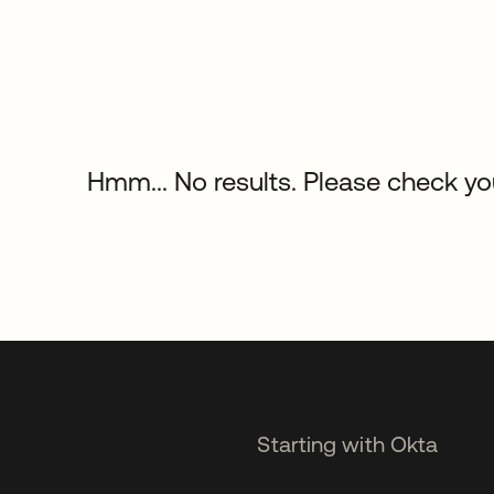
Hmm... No results. Please check your
Starting with Okta