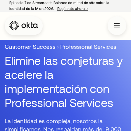
Episodio 7 de Streamcast: Balance de mitad de año sobre la
identidad de la IA en 2026.
Regístrate ahora
→
se abre en una pestaña 
Customer Success
Professional Services
Elimine las conjeturas y
acelere la
implementación con
Professional Services
La identidad es compleja, nosotros la
simplificamos. Nos respaldan más de 19 000