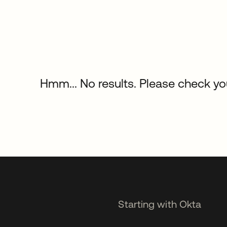
Hmm... No results. Please check your
Starting with Okta