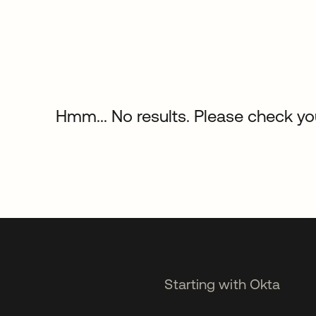
Hmm... No results. Please check your
Starting with Okta