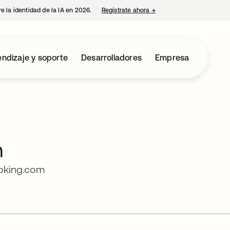
e la identidad de la IA en 2026.
Regístrate ahora
→
se abre en una pestaña 
ndizaje y soporte
Desarrolladores
Empresa
n
ooking.com