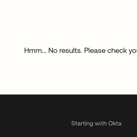
Hmm... No results. Please check your
Starting with Okta