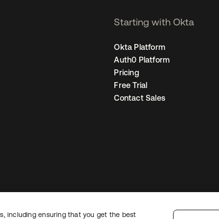
Starting with Okta
Okta Platform
Auth0 Platform
Pricing
Free Trial
Contact Sales
, including ensuring that you get the best
egal
Privacy Policy
Site Terms
Security
Sitemap
Cookie Preferences