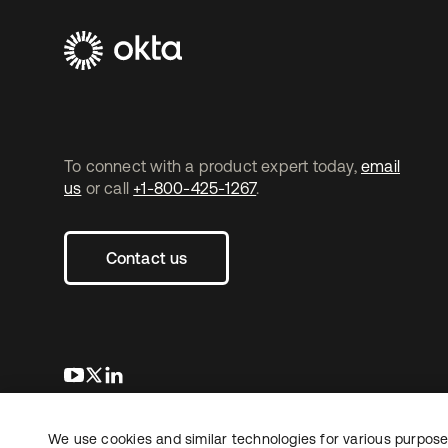
To connect with a product expert today,
email
us
or call
+1-800-425-1267
.
Contact us
se abre en una pestaña nueva
se abre en una pestaña nueva
se abre en una pestaña nueva
We use cookies and similar technologies for various purposes
Copyright © 2026 Okta. All rights reserved.
L