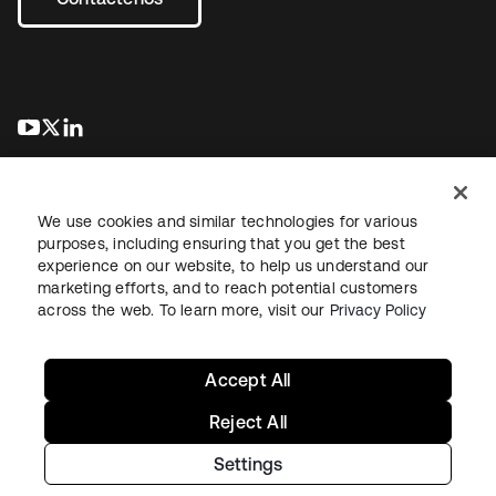
se abre en una pestaña nueva
se abre en una pestaña nueva
se abre en una pestaña nueva
We use cookies and similar technologies for various
purposes, including ensuring that you get the best
experience on our website, to help us understand our
marketing efforts, and to reach potential customers
Información legal
Política de privacidad
Términos del sitio
across the web. To learn more, visit our
Privacy Policy
Seguridad
Mapa del sitio
Preferencias de cookies
Sus opciones de privacidad
Accept All
Reject All
Settings
Copyright © 2026 Okta. Todos los derechos reservados.