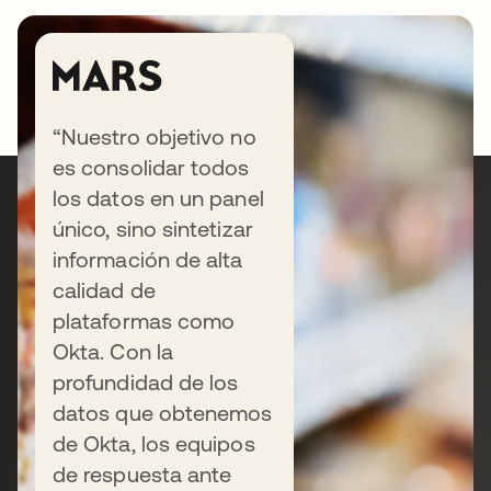
“Nuestro objetivo no
es consolidar todos
los datos en un panel
¿Todo listo para
único, sino sintetizar
información de alta
proteger su
calidad de
plataformas como
empresa?
Okta. Con la
profundidad de los
datos que obtenemos
Conéctese con nuestro equipo de
de Okta, los equipos
ventas para hablar sobre sus
de respuesta ante