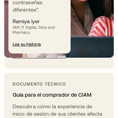
contraseñas
convirtiendo
diferentes”.
Consulte el estudio global sobre el rol
Ramiya Iyer
de la identidad del cliente y la
GVP, IT Digital, Data and
experiencia de usuario (UX).
Pharmacy
Lea su historia
Leer el documento técnico
DOCUMENTO TÉCNICO
Guía para el comprador de CIAM
Descubra cómo la experiencia de
inicio de sesión de sus clientes afecta