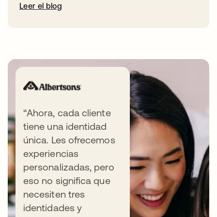
Leer el blog
“Ahora, cada cliente
tiene una identidad
Recursos útiles
única. Les ofrecemos
experiencias
personalizadas, pero
eso no significa que
DOCUMENTO TÉCNICO
necesiten tres
identidades y
Por qué sus clientes no están