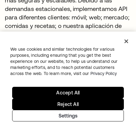
más seguras y escalables. Debido a las
demandas estacionales, implementamos API
para diferentes clientes: móvil; web; mercado;
comidas y recetas; o nuestra aplicación de
terceros, OneTouch Fuel. Okta hace que todo
sea muy fluido desde el punto de vista del
We use cookies and similar technologies for various
cliente y de la integración”.
purposes, including ensuring that you get the best
experience on our website, to help us understand our
Okta Identity Cloud reforzó la seguridad en
marketing efforts, and to reach potential customers
todos los lugares adecuados, sumó
across the web. To learn more, visit our
Privacy Policy
capacidades granulares de gestión de
acceso basadas en políticas y garantizó una
Accept All
experiencia del cliente más fluida que ya no
Reject All
requería que los usuarios iniciaran sesión
varias veces.
Settings
Una base sólida