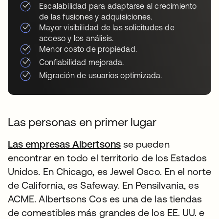
Escalabilidad para adaptarse al crecimiento
de las fusiones y adquisiciones.
Mayor visibilidad de las solicitudes de
acceso y los análisis.
Menor costo de propiedad.
Confiabilidad mejorada.
Migración de usuarios optimizada.
Las personas en primer lugar
Las empresas Albertsons
se abre en una pesta
se pueden
encontrar en todo el territorio de los Estados
Unidos. En Chicago, es Jewel Osco. En el norte
de California, es Safeway. En Pensilvania, es
ACME. Albertsons Cos es una de las tiendas
de comestibles más grandes de los EE. UU. e