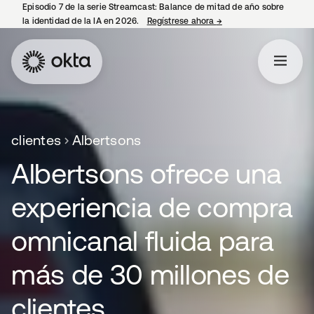
Episodio 7 de la serie Streamcast: Balance de mitad de año sobre
la identidad de la IA en 2026.
Regístrese ahora
→
se abre en una pestañ
clientes
Albertsons
Albertsons ofrece una
experiencia de compra
omnicanal fluida para
más de 30 millones de
clientes