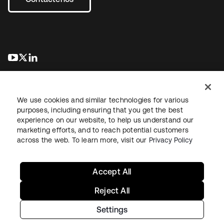
se abre en una pestaña nueva
se abre en una pestaña nueva
se abre en una pestaña nueva
We use cookies and similar technologies for various
purposes, including ensuring that you get the best
experience on our website, to help us understand our
marketing efforts, and to reach potential customers
Información legal
Política de privacidad
Términos del sitio
across the web. To learn more, visit our
Privacy Policy
Seguridad
Mapa del sitio
Preferencias de cookies
Sus opciones de privacidad
Accept All
Reject All
Settings
Copyright © 2026 Okta. Todos los derechos reservados.