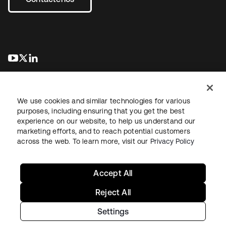
se abre en una pestaña nueva
se abre en una pestaña nueva
se abre en una pestaña nueva
We use cookies and similar technologies for various
purposes, including ensuring that you get the best
experience on our website, to help us understand our
marketing efforts, and to reach potential customers
Información legal
Política de privacidad
Términos del sitio
across the web. To learn more, visit our
Privacy Policy
Seguridad
Mapa del sitio
Preferencias de cookies
Sus opciones de privacidad
Accept All
Reject All
Settings
Copyright © 2026 Okta. Todos los derechos reservados.