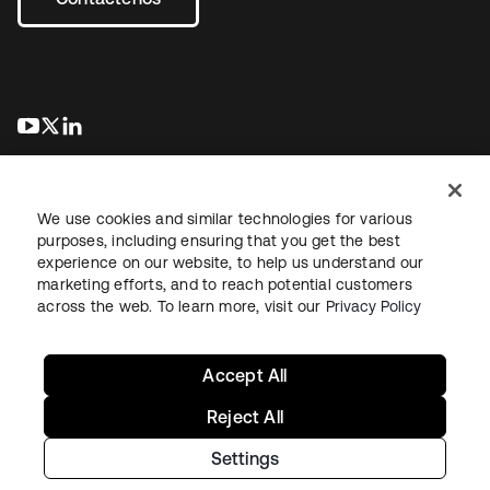
se abre en una pestaña nueva
se abre en una pestaña nueva
se abre en una pestaña nueva
We use cookies and similar technologies for various
purposes, including ensuring that you get the best
experience on our website, to help us understand our
marketing efforts, and to reach potential customers
Información legal
Política de privacidad
Términos del sitio
across the web. To learn more, visit our
Privacy Policy
Seguridad
Mapa del sitio
Preferencias de cookies
Sus opciones de privacidad
Accept All
Reject All
Settings
Copyright © 2026 Okta. Todos los derechos reservados.