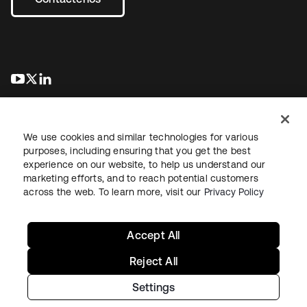
se abre en una pestaña nueva
se abre en una pestaña nueva
se abre en una pestaña nueva
We use cookies and similar technologies for various
purposes, including ensuring that you get the best
experience on our website, to help us understand our
marketing efforts, and to reach potential customers
Información legal
Política de privacidad
Términos del sitio
across the web. To learn more, visit our
Privacy Policy
Seguridad
Mapa del sitio
Preferencias de cookies
Sus opciones de privacidad
Accept All
Reject All
Settings
Copyright © 2026 Okta. Todos los derechos reservados.