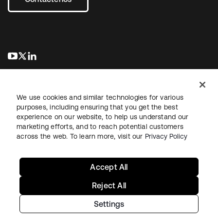
se abre en una pestaña nueva
se abre en una pestaña nueva
se abre en una pestaña nueva
We use cookies and similar technologies for various
purposes, including ensuring that you get the best
experience on our website, to help us understand our
marketing efforts, and to reach potential customers
Información legal
Política de privacidad
Términos del sitio
across the web. To learn more, visit our
Privacy Policy
Seguridad
Mapa del sitio
Preferencias de cookies
Sus opciones de privacidad
Accept All
Reject All
Settings
Copyright © 2026 Okta. Todos los derechos reservados.