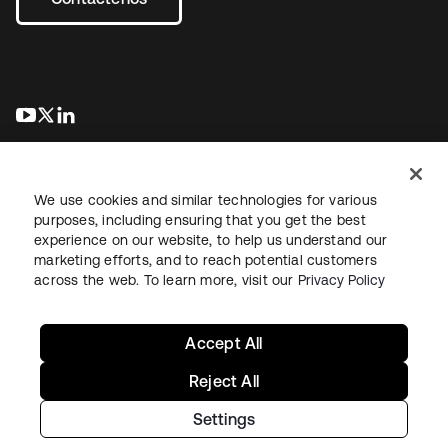
se abre en una pestaña nueva
se abre en una pestaña nueva
se abre en una pestaña nueva
We use cookies and similar technologies for various
purposes, including ensuring that you get the best
experience on our website, to help us understand our
marketing efforts, and to reach potential customers
Información legal
Política de privacidad
Términos del sitio
across the web. To learn more, visit our
Privacy Policy
Seguridad
Mapa del sitio
Preferencias de cookies
Sus opciones de privacidad
Accept All
Reject All
Settings
Copyright © 2026 Okta. Todos los derechos reservados.