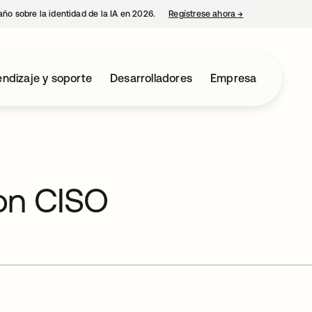
año sobre la identidad de la IA en 2026.
Regístrese ahora
→
se abre en una p
ndizaje y soporte
Desarrolladores
Empresa
on CISO