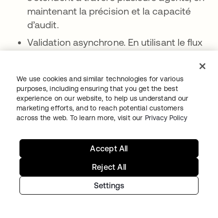
maintenant la précision et la capacité
d’audit.
Validation asynchrone. En utilisant le flux
d’authentification « Client-Initiated
Backchannel Authentication Flow »
We use cookies and similar technologies for various
d’OAuth2 (
CIBA
), Okta permet des
purposes, including ensuring that you get the best
approbations humaines sécurisées pour
experience on our website, to help us understand our
marketing efforts, and to reach potential customers
les processus d’agent de longue durée,
across the web. To learn more, visit our
Privacy Policy
équilibrant ainsi la responsabilité et
l’efficacité.
Accept All
Autorisation précise pour RAG. La
Reject All
solution FGA d'Okta applique
l'
autorisation
s’ouvre dans un nouvel onglet
en temps réel au niveau de
Settings
la requête, ce qui permet de garantir que
les agents d'IA accèdent uniquement aux