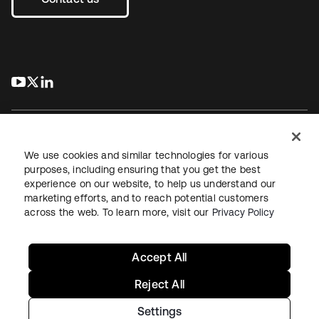
s’ouvre dans un nouvel onglet
s’ouvre dans un nouvel onglet
s’ouvre dans un nouvel onglet
We use cookies and similar technologies for various
purposes, including ensuring that you get the best
experience on our website, to help us understand our
Juridique
Politique de confidentialité
marketing efforts, and to reach potential customers
Conditions d’utilisation du site
Sécurité
Plan du site
across the web. To learn more, visit our
Privacy Policy
Paramètres des cookies
Vos choix en matière de confidentialité
Accept All
Reject All
Settings
Copyright © 2026 Okta. Tous droits réservés.