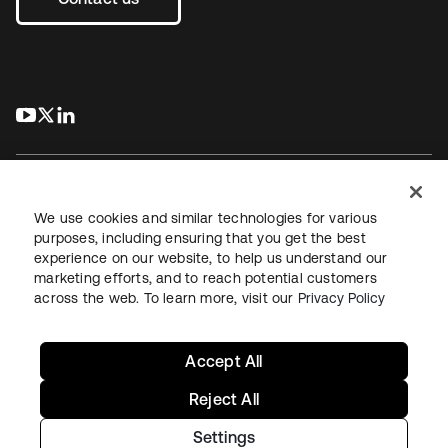
s’ouvre dans un nouvel onglet
s’ouvre dans un nouvel onglet
s’ouvre dans un nouvel onglet
We use cookies and similar technologies for various
purposes, including ensuring that you get the best
experience on our website, to help us understand our
Juridique
Politique de confidentialité
marketing efforts, and to reach potential customers
Conditions d’utilisation du site
Sécurité
Plan du site
across the web. To learn more, visit our
Privacy Policy
Paramètres des cookies
Vos choix en matière de confidentialité
Accept All
Reject All
Settings
Copyright © 2026 Okta. Tous droits réservés.