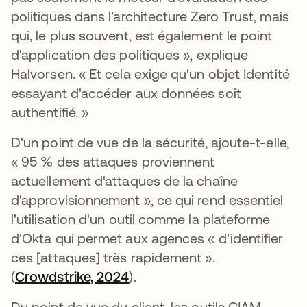
politiques dans l'architecture Zero Trust, mais
qui, le plus souvent, est également le point
d'application des politiques », explique
Halvorsen. « Et cela exige qu'un objet Identité
essayant d'accéder aux données soit
authentifié. »
D'un point de vue de la sécurité, ajoute-t-elle,
« 95 % des attaques proviennent
actuellement d'attaques de la chaîne
d'approvisionnement », ce qui rend essentiel
l'utilisation d'un outil comme la plateforme
d'Okta qui permet aux agences « d'identifier
ces [attaques] très rapidement ».
(
Crowdstrike, 2024
s’ouvre dans un nouvel ongle
).
Du point de vue du client, les outils CIAM