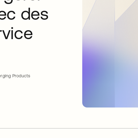
ec des
vice
s
rging Products