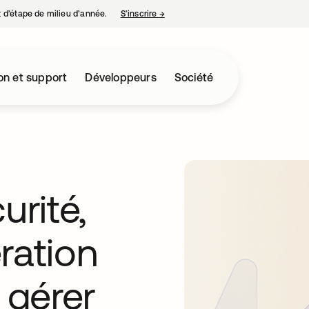
nt d’étape de milieu d’année.
S’inscrire
→
s’ouvre dans un nouvel onglet
on et support
Développeurs
Société
urité,
ération
 gérer