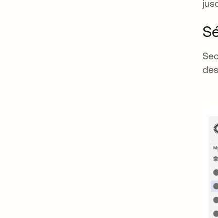
jus
Sé
Sec
des