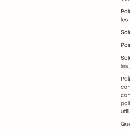
Poi
les
Sol
Poi
Sol
les 
Poi
con
con
pol
uti
Que