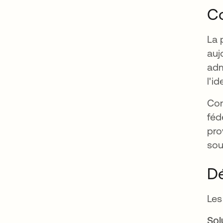
Co
La 
auj
adm
l'i
Com
féd
pro
sou
Dé
Les
Sol