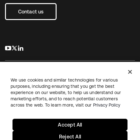
Contact us
s’ouvre dans un nouvel onglet
s’ouvre dans un nouvel onglet
s’ouvre dans un nouvel onglet
We use cookies and similar technologies for various
purposes, including ensuring that you get the best
experience on our website, to help us understand our
Juridique
Politique de confidentialité
marketing efforts, and to reach potential customers
Conditions d’utilisation du site
Sécurité
Plan du site
across the web. To learn more, visit our
Privacy Policy
Paramètres des cookies
Vos choix en matière de confidentialité
Accept All
Reject All