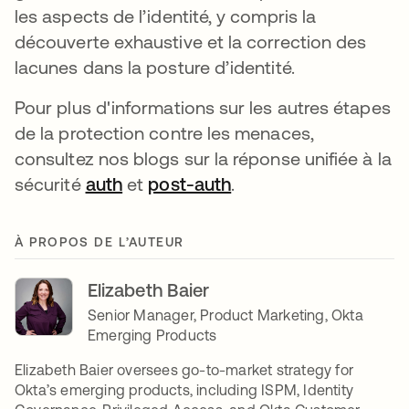
les aspects de l’identité, y compris la
découverte exhaustive et la correction des
lacunes dans la posture d’identité.
Pour plus d'informations sur les autres étapes
de la protection contre les menaces,
consultez nos blogs sur la réponse unifiée à la
sécurité
auth
s’ouvre dans un nouvel onglet
et
post-auth
s’ouvre dans un nouve
.
À PROPOS DE L’AUTEUR
Elizabeth Baier
Senior Manager, Product Marketing, Okta
Emerging Products
Elizabeth Baier oversees go-to-market strategy for
Okta’s emerging products, including ISPM, Identity