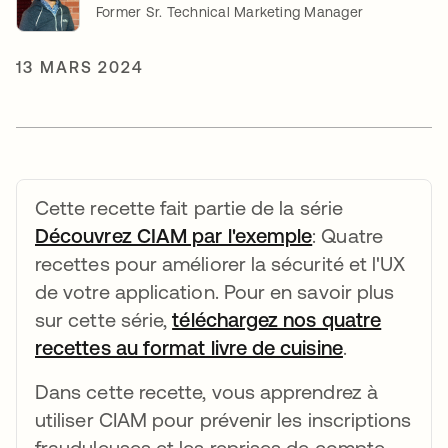
Former Sr. Technical Marketing Manager
13 MARS 2024
Cette recette fait partie de la série
Découvrez CIAM par l'exemple
s’ouvre dans u
: Quatre
recettes pour améliorer la sécurité et l'UX
de votre application. Pour en savoir plus
sur cette série,
téléchargez nos quatre
recettes au format livre de cuisine
s’ouvre dan
.
Dans cette recette, vous apprendrez à
utiliser CIAM pour prévenir les inscriptions
frauduleuses et les reprises de compte.