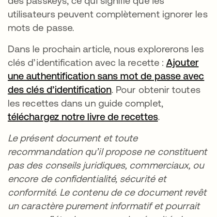
des passkeys, ce qui signifie que les
utilisateurs peuvent complètement ignorer les
mots de passe.
Dans le prochain article, nous explorerons les
clés d’identification avec la recette :
Ajouter
une authentification sans mot de passe avec
des clés d’identification
s’ouvre dans un nouvel 
. Pour obtenir toutes
les recettes dans un guide complet,
téléchargez notre livre de recettes
s’ouvre dans 
.
Le présent document et toute
recommandation qu’il propose ne constituent
pas des conseils juridiques, commerciaux, ou
encore de confidentialité, sécurité et
conformité. Le contenu de ce document revêt
un caractère purement informatif et pourrait