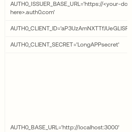
AUTH0_ISSUER_BASE_URL='https://<your-dom
here>.auth0.com'
AUTH0_CLIENT_ID='aP3UzAmNXTTfJUeGLISRb
AUTH0_CLIENT_SECRET='LongAPPsecret'
AUTH0_BASE_URL='http://localhost:3000'