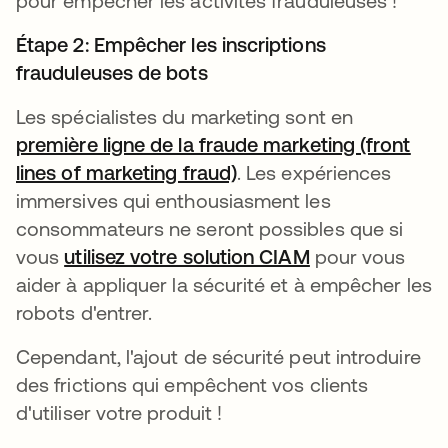
pour empêcher les activités frauduleuses !
Étape 2
: Empêcher les inscriptions
frauduleuses de bots
Les spécialistes du marketing sont en
première ligne de la fraude marketing (front
lines of marketing fraud)
s’ouvre dans un nouvel
. Les expériences
immersives qui enthousiasment les
consommateurs ne seront possibles que si
vous
utilisez votre solution CIAM
s’ouvre dans u
pour vous
aider à appliquer la sécurité et à empêcher les
robots d'entrer.
Cependant, l'ajout de sécurité peut introduire
des frictions qui empêchent vos clients
d'utiliser votre produit !