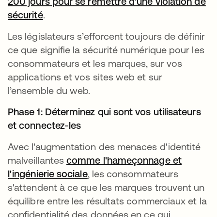
200 jours pour se remettre d'une violation de
sécurité
s’ouvre dans un nouvel onglet
.
Les législateurs s’efforcent toujours de définir
ce que signifie la sécurité numérique pour les
consommateurs et les marques, sur vos
applications et vos sites web et sur
l’ensemble du web.
Phase 1
: Déterminez qui sont vos utilisateurs
et connectez-les
Avec l'augmentation des menaces d'identité
malveillantes
comme l'hameçonnage et
l'ingénierie sociale
s’ouvre dans un nouvel ongle
, les consommateurs
s'attendent à ce que les marques trouvent un
équilibre entre les résultats commerciaux et la
confidentialité des données en ce qui