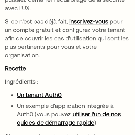
avec l'UX.
Si ce n'est pas déjà fait,
inscrivez-vous
s’ouvre d
pour
un compte gratuit et configurez votre tenant
afin de couvrir les cas d'utilisation qui sont les
plus pertinents pour vous et votre
organisation.
Recette
Ingrédients :
Un tenant Auth0
s’ouvre dans un nouvel ong
Un exemple d'application intégrée à
Auth0 (vous pouvez
utiliser l'un de nos
guides de démarrage rapide
s’ouvre dans u
)