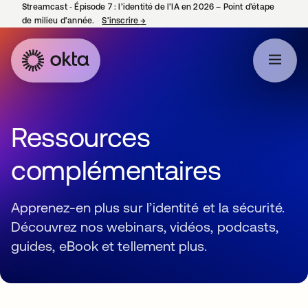
Streamcast ‑ Épisode 7 : l’identité de l’IA en 2026 – Point d’étape
de milieu d’année.
S’inscrire
→
s’ouvre dans un nouvel onglet
Ressources
complémentaires
Apprenez-en plus sur l’identité et la sécurité.
Découvrez nos webinars, vidéos, podcasts,
guides, eBook et tellement plus.