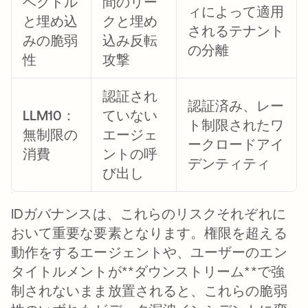
ベクトル
間のリー
ィによって適用
と埋め込
クと埋め
されるテナント
みの脆弱
込み反転
の分離
性
攻撃
認証され
認証済み、レー
LLM10：
ていない
ト制限されたワ
無制限の
エージェ
ークロードアイ
消費
ントの呼
デンティティ
び出し
IDガバナンスは、これらのリスクそれぞれに
おいて重要な要素となります。権限を超える
動作をするエージェントや、ユーザーのエン
タイトルメントが**ダウンストリーム**で強
制されないまま放置されると、これらの脆弱