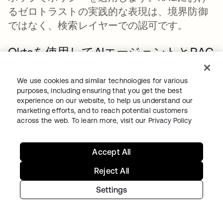
るゼロトラストの実践的な表現は、境界防御
ではなく、検索レイヤーでの認可です。
Oktaを使用してAIエージェントとRAG
を大規模に保護する
We use cookies and similar technologies for various
認可のギャップを埋めるには、RAGワークフ
purposes, including ensuring that you get the best
experience on our website, to help us understand our
ロー全体で、人間のアイデンティティ、AIエ
marketing efforts, and to reach potential customers
ージェント、および検索認可を接続するIDコ
across the web. To learn more, visit our
Privacy Policy
ントロールプレーンから始める必要がありま
す。Oktaプラットフォームは、組織がAIエー
Accept All
ジェントを非人間アイデンティティ（NHI）と
Reject All
して管理し、取得レイヤーで詳細な認可を適
用し、エージェントワークフロー全体でユー
Settings
ザーコンテキストを伝播し、要求ユーザーか
ら最終的なAI応答までの追跡可能な監査証跡