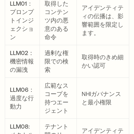
LLM01：
取得した
アイデンティテ
プロンプ
コンテン
ィの伝播は、影
トインジ
ツ内の悪
響範囲を限定し
ェクショ
意のある
ます。
ン
命令
LLM02：
過剰な権
取得時のきめ細
機密情報
限での検
かい認可
の漏洩
索
広範なス
LLM06：
コープを
NHIガバナンス
過度な行
持つエー
と最小権限
動力
ジェント
LLM08:
テナント
アイデンティテ