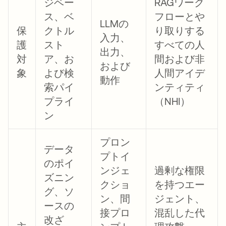
ジベー
RAGワーク
ス、ベ
フローとや
LLMの
保
クトル
り取りする
入力、
護
スト
すべての人
出力、
対
ア、お
間および非
および
象
よび検
人間アイデ
動作
索パイ
ンティティ
プライ
（NHI）
ン
プロン
データ
プトイ
のポイ
ンジェ
過剰な権限
ズニン
クショ
を持つエー
グ、ソ
ン、間
ジェント、
ースの
接プロ
混乱した代
改ざ