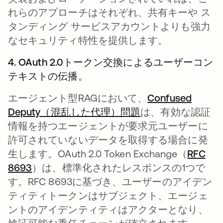
れらのアプローチはそれぞれ、共有キーや ス
タンディング サービスアカウントよりも強力
なセキュリティ特性を提供します。
4. OAuth 2.0トークン交換によるユーザーコン
テキストの伝播。
エージェント型RAGにおいて、
Confused
Deputy（混乱した代理）問題
は、有効な認証
情報を持つエージェントが要求元ユーザーに
許可されていないデータを取得する場合に発
生します。OAuth 2.0 Token Exchange（
RFC
8693
新しいタブで開く
）は、標準化されたレスポンスの1つで
す。RFC 8693に基づき、ユーザーのアイデン
ティティトークンはサブジェクト、エージェ
ントのアイデンティティはアクターとなり、