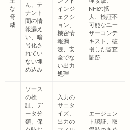
主
ンプト
理攻撃、
ん、テ
な
インジ
NHIの拡
ナント
脅
ェクシ
大、検証不
間の情
威
ョン、
可能なユー
報漏え
機密情
ザーコンテ
い、暗
報漏
キスト、破
号化さ
洩、安
損した監査
れてい
全でな
証跡
ない埋
い出力
め込み
処理
ソース
の検
入力の
証、デ
サニタ
ータ分
イズ、
エージェン
類、保
出力の
ト認証、取
存時お
フィル
得時のきめ