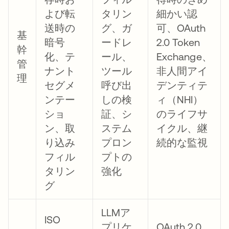
よび転
タリン
細かい認
送時の
グ、ガ
可、OAuth
基
暗号
ードレ
2.0 Token
幹
化、テ
ール、
Exchange、
管
ナント
ツール
非人間アイ
理
セグメ
呼び出
デンティテ
ンテー
しの検
ィ（NHI）
ショ
証、シ
のライフサ
ン、取
ステム
イクル、継
り込み
プロン
続的な監視
フィル
プトの
タリン
強化
グ
LLMア
ISO
プリケ
OAuth 2.0、