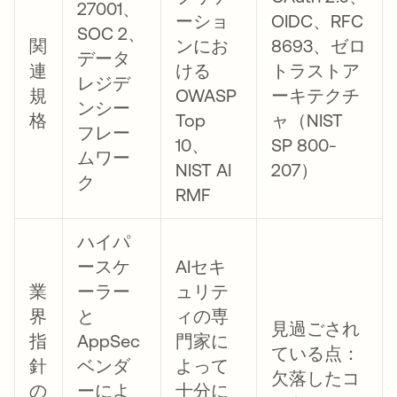
27001、
ーショ
OIDC、RFC
SOC 2、
関
ンにお
8693、ゼロ
データ
連
ける
トラストア
レジデ
規
OWASP
ーキテクチ
ンシー
格
Top
ャ（NIST
フレー
10、
SP 800-
ムワー
NIST AI
207）
ク
RMF
ハイパ
ースケ
AIセキ
業
ーラー
ュリテ
界
と
ィの専
見過ごされ
指
AppSec
門家に
ている点：
針
ベンダ
よって
欠落したコ
の
ーによ
十分に