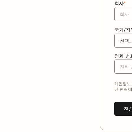
회사
*
국가/지
전화 번
개인정보보
된 연락에
전