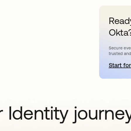
Ready
Okta
Secure ever
trusted and
Start for
새
 Identity journe