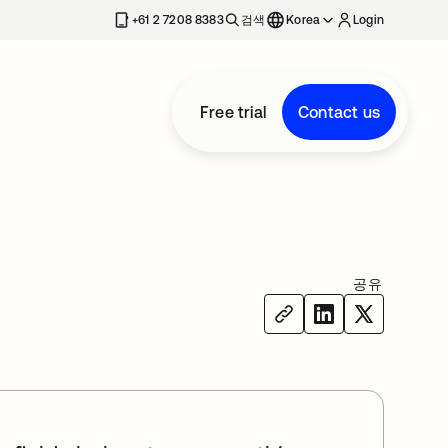
+61 2 7208 8383
검색
Korea
Login
Free trial
Contact us
공유