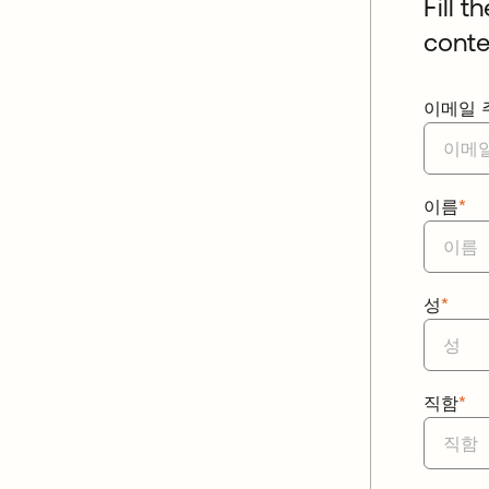
Fill t
conte
이메일 
이름
*
성
*
직함
*