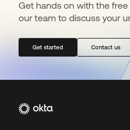
Get hands on with the free t
our team to discuss your u
Get started
새 탭에서 열림
Contact us