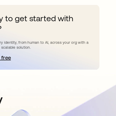
 to get started with
?
y identity, from human to AI, across your org with a
 scalable solution.
 free
 탭에서 열림
y