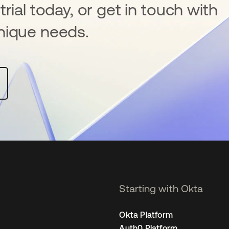
rial today, or get in touch with
nique needs.
Starting with Okta
Okta Platform
Auth0 Platform