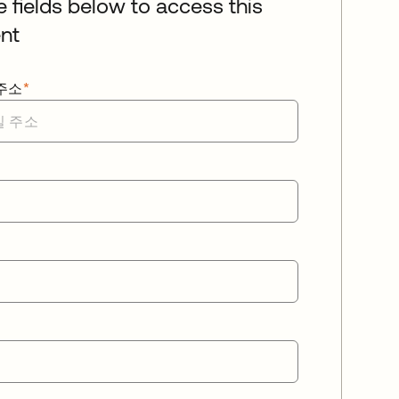
he fields below to access this
nt
주소
*