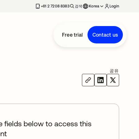
+61 2 7208 8383
검색
Korea
Login
Free trial
Contact us
공유
he fields below to access this
nt