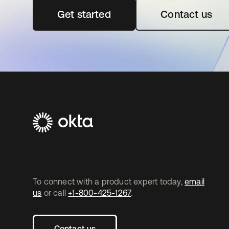
Get started
새 탭에서 열림
Contact us
To connect with a product expert today,
email
us
or call
+1-800-425-1267
.
Contact us