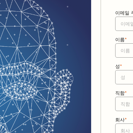
이메일 
이름
*
성
*
직함
*
회사
*