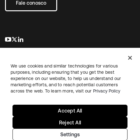
Fale conosco
abre em uma nova guia
abre em uma nova guia
abre em uma nova guia
We use cookies and similar technologies for various
purposes, including ensuring that you get the best
experience on our website, to help us understand our
marketing efforts, and to reach potential customers
Jurídico
Política de privacidade
Termos do site
Segurança
across the web. To learn more, visit our
Privacy Policy
Mapa do site
Preferências de cookies
Suas escolhas de privacidade
Accept All
Reject All
Settings
Copyright © 2026 Okta. Todos os direitos reservados.