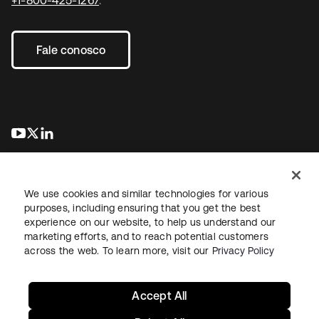
+1-800-425-1267
.
Fale conosco
abre em uma nova guia
abre em uma nova guia
abre em uma nova guia
We use cookies and similar technologies for various
purposes, including ensuring that you get the best
experience on our website, to help us understand our
marketing efforts, and to reach potential customers
Jurídico
Política de privacidade
Termos do site
Segurança
across the web. To learn more, visit our
Privacy Policy
Mapa do site
Preferências de cookies
Suas escolhas de privacidade
Accept All