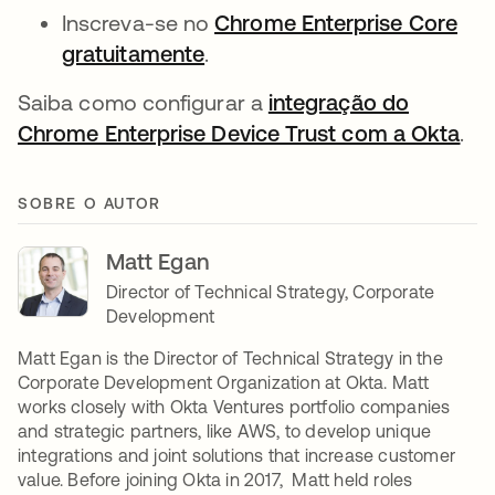
Inscreva-se no
Chrome Enterprise Core
gratuitamente
abre em uma nova guia
.
Saiba como configurar a
integração do
Chrome Enterprise Device Trust com a Okta
abr
.
SOBRE O AUTOR
Matt Egan
Director of Technical Strategy, Corporate
Development
Matt Egan is the Director of Technical Strategy in the
Corporate Development Organization at Okta. Matt
works closely with Okta Ventures portfolio companies
and strategic partners, like AWS, to develop unique
integrations and joint solutions that increase customer
value. Before joining Okta in 2017, Matt held roles