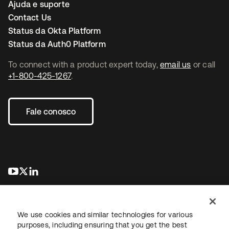
Ajuda e suporte
Contact Us
Status da Okta Platform
Status da Auth0 Platform
To connect with a product expert today,
email us
or call
+1-800-425-1267
.
Fale conosco
abre em uma nova guia
abre em uma nova guia
abre em uma nova guia
We use cookies and similar technologies for various
purposes, including ensuring that you get the best