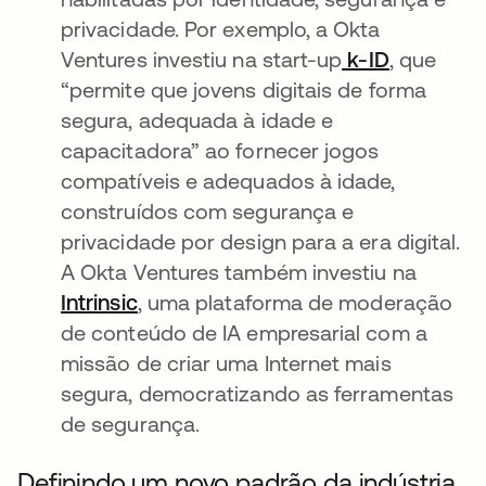
privacidade. Por exemplo, a Okta
Ventures investiu na start-up
k-ID
abre em 
, que
“permite que jovens digitais de forma
segura, adequada à idade e
capacitadora” ao fornecer jogos
compatíveis e adequados à idade,
construídos com segurança e
privacidade por design para a era digital.
A Okta Ventures também investiu na
Intrinsic
abre em uma nova guia
, uma plataforma de moderação
de conteúdo de IA empresarial com a
missão de criar uma Internet mais
segura, democratizando as ferramentas
de segurança.
Definindo um novo padrão da indústria