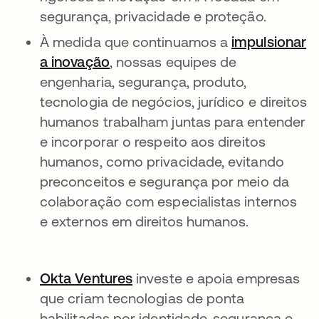
segurança, privacidade e proteção.
À medida que continuamos a
impulsionar
a inovação
abre em uma nova guia
, nossas equipes de
engenharia, segurança, produto,
tecnologia de negócios, jurídico e direitos
humanos trabalham juntas para entender
e incorporar o respeito aos direitos
humanos, como privacidade, evitando
preconceitos e segurança por meio da
colaboração com especialistas internos
e externos em direitos humanos.
Okta Ventures
abre em uma nova guia
investe e apoia empresas
que criam tecnologias de ponta
habilitadas por identidade, segurança e