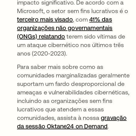
impacto significativo. De acordo com a
Microsoft, o setor sem fins lucrativos é o
terceiro mais visado
abre em uma nova gui
, com
41% das
organizações não governamentais
(ONGs) relatando
abre em uma nova guia
terem sido vítimas de
um ataque cibernético nos últimos três
anos (2020-2023).
Para saber mais sobre como as
comunidades marginalizadas geralmente
suportam um fardo desproporcional de
ameaças e vulnerabilidades cibernéticas,
incluindo as organizações sem fins
lucrativos que atendem a essas
comunidades, assista à nossa
gravação
da sessão Oktane24 on Demand
abre em u
.