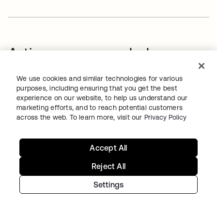
Artigos recomendados no
blog
We use cookies and similar technologies for various
purposes, including ensuring that you get the best
experience on our website, to help us understand our
marketing efforts, and to reach potential customers
across the web. To learn more, visit our
Privacy Policy
Accept All
Reject All
THREAT INTELLIGENCE
•
10 JUL. 2026
Settings
How to stop attackers from self-serving their
way into accounts