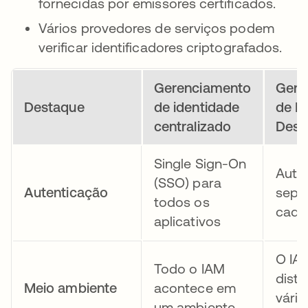
fornecidas por emissores certificados.
Vários provedores de serviços podem
verificar identificadores criptografados.
Gerenciamento
Gere
Destaque
de identidade
de I
centralizado
Desc
Single Sign-On
Aute
(SSO) para
Autenticação
sepa
todos os
cada 
aplicativos
O IA
Todo o IAM
distr
Meio ambiente
acontece em
vário
um ambiente