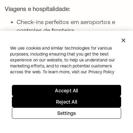
Viagens e hospitalidade:
Check-ins perfeitos em aeroportos e
controles de fronteira
Check-ins sem contato em hotéis
We use cookies and similar technologies for various
Compartilhamento seguro de
purposes, including ensuring that you get the best
documentos de viagem
experience on our website, to help us understand our
marketing efforts, and to reach potential customers
Gestão da força de trabalho:
across the web. To learn more, visit our
Privacy Policy
Credenciais de funcionários
Accept All
descentralizadas
Reject All
Verificações de antecedentes
simplificadas
Settings
Controle de acesso seguro para ativos
físicos e digitais