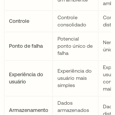
ambi
Controle
Cont
Controle
consolidado
distr
Potencial
Nenh
Ponto de falha
ponto único de
único
falha
Expe
Experiência do
Experiência do
usuá
usuário mais
usuário
comp
simples
maior
Dados
Dad
Armazenamento
armazenados
distr