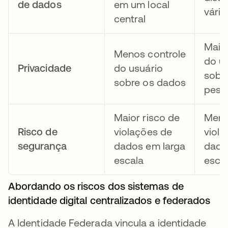
de dados
em um local
vário
central
Mais 
Menos controle
do u
Privacidade
do usuário
sobr
sobre os dados
pess
Maior risco de
Meno
Risco de
violações de
viol
segurança
dados em larga
dado
escala
esca
Abordando os riscos dos sistemas de
identidade digital centralizados e federados
A Identidade Federada vincula a identidade