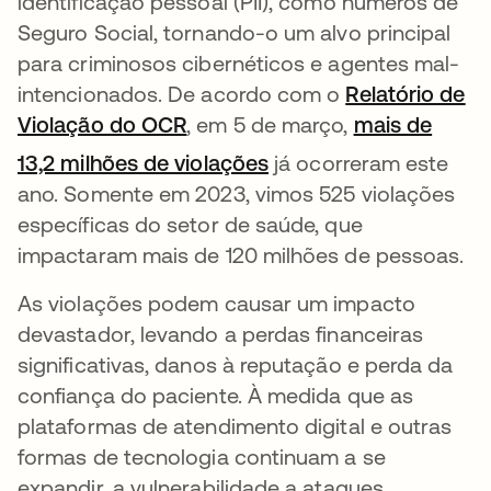
identificação pessoal (PII), como números de
Seguro Social, tornando-o um alvo principal
para criminosos cibernéticos e agentes mal-
intencionados. De acordo com o
Relatório de
Violação do OCR
abre em uma nova guia
, em 5 de março,
mais de
abre em uma nova gui
13,2 milhões de violações
já ocorreram este
ano. Somente em 2023, vimos 525 violações
específicas do setor de saúde, que
impactaram mais de 120 milhões de pessoas.
As violações podem causar um impacto
devastador, levando a perdas financeiras
significativas, danos à reputação e perda da
confiança do paciente. À medida que as
plataformas de atendimento digital e outras
formas de tecnologia continuam a se
expandir, a vulnerabilidade a ataques