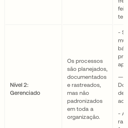
fre
fei
tem
- S
mu
bás
pro
Os processos
apr
são planejados,
documentados
—
Nível 2:
e rastreados,
Doc
Gerenciado
mas não
de 
padronizados
ad-
em toda a
- A
organização.
ras