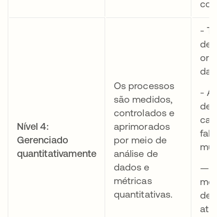
con
- T
dec
ori
dad
Os processos
- An
são medidos,
det
controlados e
cau
Nível 4:
aprimorados
fal
Gerenciado
por meio de
mu
quantitativamente
análise de
dados e
— K
métricas
mét
quantitativas.
de
ati