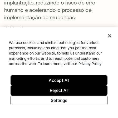
implantação, reduzindo o risco de erro
humano e acelerando o processo de
implementação de mudanças.
4. Monitore e meça
Implemente métricas para rastrear o
We use cookies and similar technologies for various
desempenho do seu processo de
purposes, including ensuring that you get the best
experience on our website, to help us understand our
Gerenciamento de Mudanças. KPIs como a
marketing efforts, and to reach potential customers
taxa de incidentes relacionados a mudanças,
across the web. To learn more, visit our
Privacy Policy
tempos de aprovação de mudanças e a
porcentagem de mudanças bem-sucedidas o
Accept All
ajudarão a identificar áreas para melhoria.
Reject All
5. Promova uma cultura de melhoria contínua
Settings
Incentive as equipes a fornecer feedback
continuamente sobre o processo de