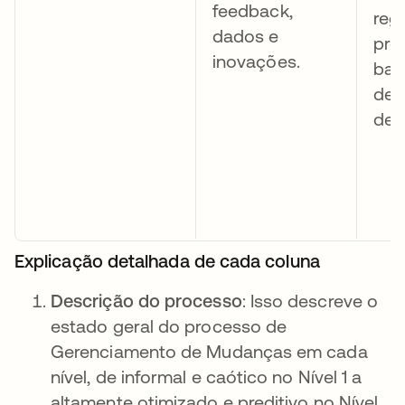
feedback,
reg
dados e
pro
inovações.
bas
de
de
Explicação detalhada de cada coluna
Descrição do processo
: Isso descreve o
estado geral do processo de
Gerenciamento de Mudanças em cada
nível, de informal e caótico no Nível 1 a
altamente otimizado e preditivo no Nível