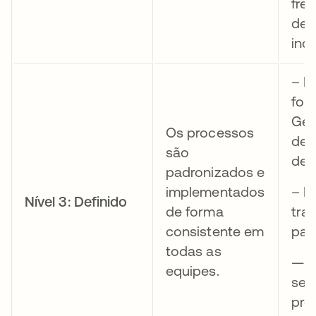
fre
de 
inc
– P
for
Ger
Os processos
de 
são
def
padronizados e
implementados
– F
Nível 3: Definido
de forma
tra
consistente em
pad
todas as
— A
equipes.
se
pro