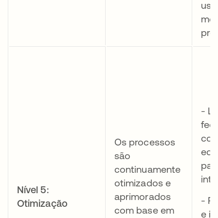
usa
mel
pro
- L
fee
con
Os processos
equ
são
par
continuamente
int
otimizados e
Nível 5:
aprimorados
- R
Otimização
com base em
e i