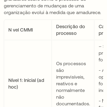
gerenciamento de mudanças de uma
organização evolui à medida que amadurece.
Descrição do
Car
N vel CMMI
processo
prin
– S
pro
for
Os processos
são
- A
imprevisíveis,
ope
Nível 1: Inicial (ad
reativos e
for
hoc)
normalmente
ind
não
- M
documentados.