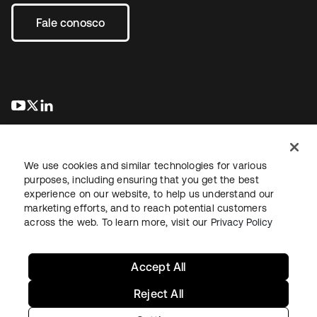
Fale conosco
abre em uma nova guia
abre em uma nova guia
abre em uma nova guia
We use cookies and similar technologies for various
purposes, including ensuring that you get the best
experience on our website, to help us understand our
marketing efforts, and to reach potential customers
Jurídico
Política de privacidade
Termos do site
Segurança
across the web. To learn more, visit our
Privacy Policy
Mapa do site
Preferências de cookies
Suas escolhas de privacidade
Accept All
Reject All