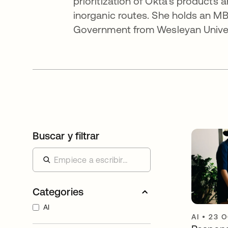
prioritization of Okta’s products
inorganic routes. She holds an M
Government from Wesleyan Univer
Buscar y filtrar
Categories
AI
AI
•
23 O