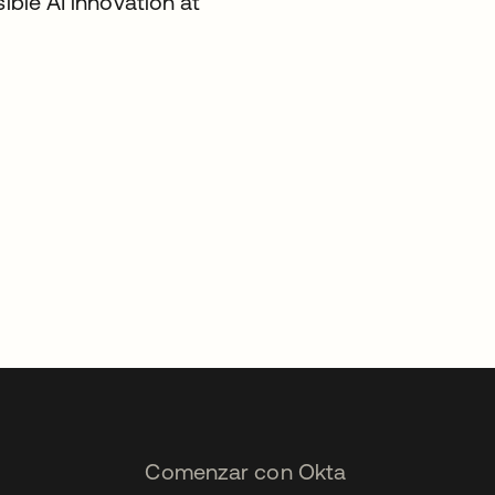
ible AI innovation at
Comenzar con Okta