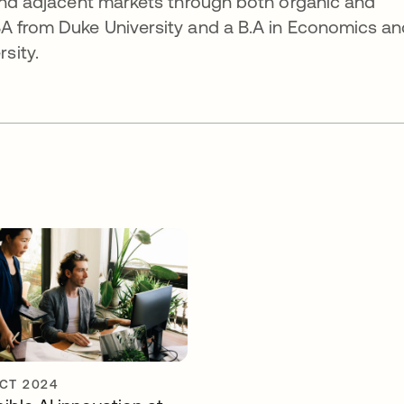
 and adjacent markets through both organic and
BA from Duke University and a B.A in Economics a
sity.
CT 2024