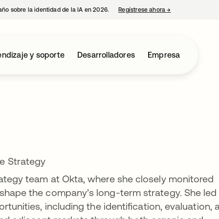
año sobre la identidad de la IA en 2026.
Regístrese ahora
→
se abre en una p
ndizaje y soporte
Desarrolladores
Empresa
e Strategy
rategy team at Okta, where she closely monitored
 shape the company’s long-term strategy. She led
tunities, including the identification, evaluation, 