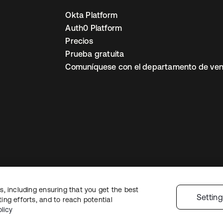
Okta Platform
Auth0 Platform
Precios
Prueba gratuita
Comuníquese con el departamento de ven
, including ensuring that you get the best
ón legal
Política de privacidad
Términos del sitio
Seguridad
Mapa del sit
Settin
ng efforts, and to reach potential
nes de privacidad
licy