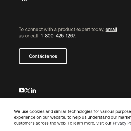
To connect with a product expert today,
email
us
or call
+1-800-425-1267
.
Contáctenos
se abre en una pestaña nueva
se abre en una pestaña nueva
se abre en una pestaña nueva
We use cookies and similar technologies for various purposes
Copyright © 2026 Okta. Todos los derechos
Informaci
reservados.
experience on our website, to help us understand our marketi
Sus opcio
customers across the web. To learn more, visit our
Privacy Po