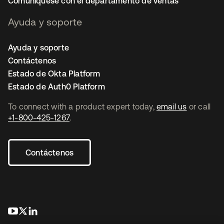
Comuníquese con el departamento de ventas
Ayuda y soporte
Ayuda y soporte
Contáctenos
Estado de Okta Platform
Estado de Auth0 Platform
To connect with a product expert today,
email us
or call
+1-800-425-1267
.
Contáctenos
se abre en una pestaña nueva
se abre en una pestaña nueva
se abre en una pestaña nueva