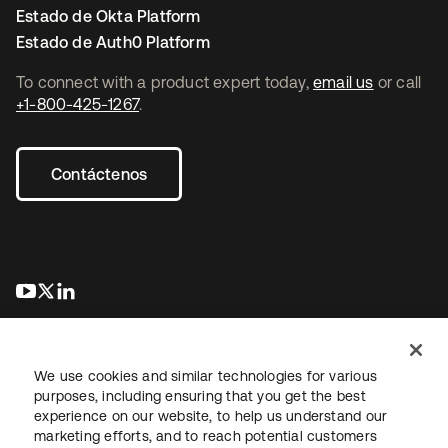
Estado de Okta Platform
Estado de Auth0 Platform
To connect with a product expert today,
email us
or call
+1-800-425-1267
.
Contáctenos
se abre en una pestaña nueva
se abre en una pestaña nueva
se abre en una pestaña nueva
We use cookies and similar technologies for various
purposes, including ensuring that you get the best
experience on our website, to help us understand our
marketing efforts, and to reach potential customers
Información legal
Política de privacidad
Términos del sitio