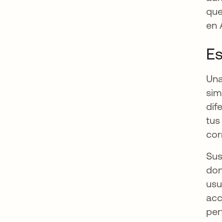
que
en 
Es
Una
sim
dif
tus
cor
Sus
don
usu
acc
per