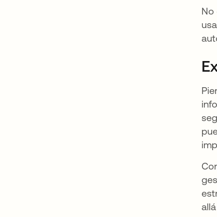
No 
usa
aut
Ex
Pie
inf
seg
pue
imp
Con
ges
est
all