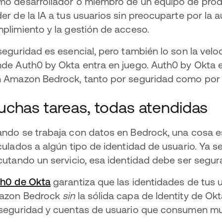
o desarrollador o miembro de un equipo de produ
er de la IA a tus usuarios sin preocuparte por la a
plimiento y la gestión de acceso.
seguridad es esencial, pero también lo son la veloc
de Auth0 by Okta entra en juego. Auth0 by Okta e
 Amazon Bedrock, tanto por seguridad como por fa
chas tareas, todas atendidas
ndo se trabaja con datos en Bedrock, una cosa es
culados a algún tipo de identidad de usuario. Ya
cutando un servicio, esa identidad debe ser segur
h0 de Okta
se abre en una pestaña nueva
garantiza que las identidades de tus u
azon Bedrock
sin
la sólida capa de Identity de Okta
seguridad y cuentas de usuario que consumen m