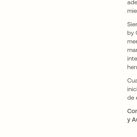
ade
mie
Sie
by 
men
mar
int
her
Cua
ini
de 
Con
y A