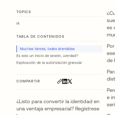
TOPICS
¿Cu
sue
IA
es 
mun
TABLA DE CONTENIDOS
Por
Muchas tareas, todas atendidas
ese
Es solo un inicio de sesión, ¿verdad?
de 
Explicación de la autorización granular
Par
dis
COMPARTIR
Pe
e i
¿Listo para convertir la identidad en
ser
una ventaja empresarial? Regístrese