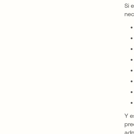
Si 
nec
Y e
pre
adm