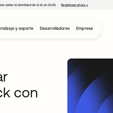
año sobre la identidad de la IA en 2026.
Regístrese ahora
→
se abre en una p
ndizaje y soporte
Desarrolladores
Empresa
ar
ck con