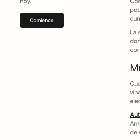
hoy.
Com
pod
cum
Comience
se abre en una pestaña nueva
La 
don
con
Mu
Cua
vin
eje
Aut
Am
de 