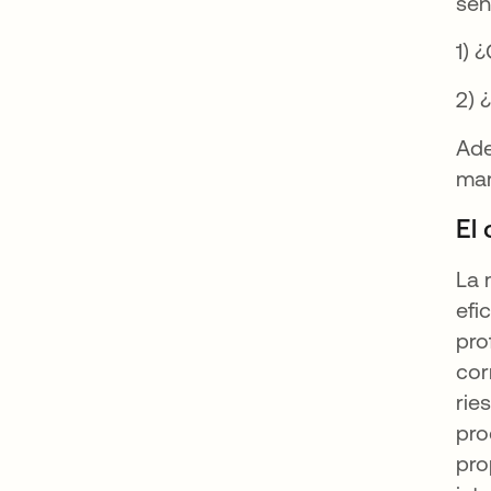
sen
1) 
2) 
Ade
mar
El 
La 
efi
pro
cor
rie
pro
pro