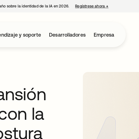
año sobre la identidad de la IA en 2026.
Regístrese ahora
→
se abre en una p
ndizaje y soporte
Desarrolladores
Empresa
ansión
con la
ostura