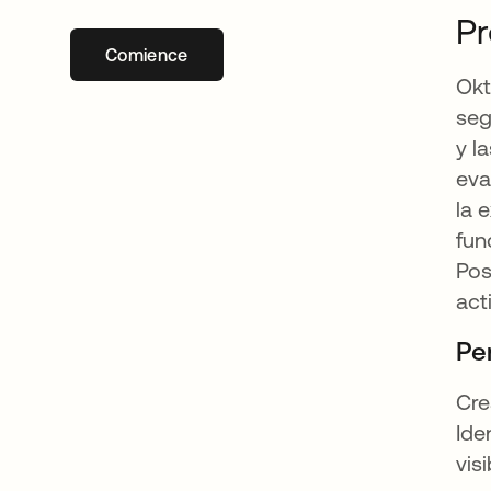
Pr
Comience
se abre en una pestaña nueva
Okt
seg
y l
eva
la 
fun
Pos
act
Pe
Cre
Ide
vis