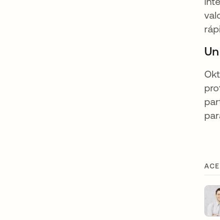
int
val
ráp
Un
Okt
pro
par
par
ACE