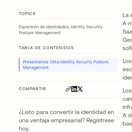
TOPICS
La 
A m
,
Expansión de identidades
Identity Security
Saa
Posture Management
Ges
sof
TABLA DE CONTENIDOS
Los
Presentamos Okta Identity Security Posture
Management
esc
ide
COMPARTIR
Los
car
inf
¿Listo para convertir la identidad en
A d
una ventaja empresarial? Regístrese
bas
hoy.