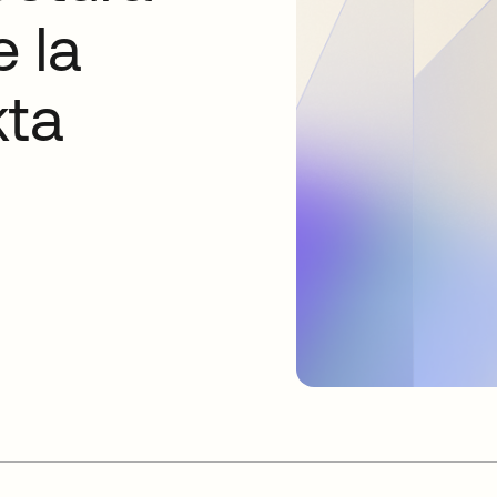
 la
kta