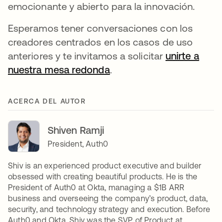
emocionante y abierto para la innovación.
Esperamos tener conversaciones con los
creadores centrados en los casos de uso
anteriores y te invitamos a solicitar
unirte a
nuestra mesa redonda
se abre en una pestaña 
.
ACERCA DEL AUTOR
Shiven Ramji
President, Auth0
Shiv is an experienced product executive and builder
obsessed with creating beautiful products. He is the
President of Auth0 at Okta, managing a $1B ARR
business and overseeing the company’s product, data,
security, and technology strategy and execution. Before
Auth0 and Okta, Shiv was the SVP of Product at