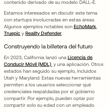
contenido derivado de su modelo DALL-E.
Estamos interesados en discutir este tema
con startups involucradas en estas áreas.
Algunos ejemplos notables son
EchoMark
se ab
,
Truepic
se abre en una pestaña nueva
y
Reality Defender
se abre en una pesta
.
Construyendo la billetera del futuro
En 2023, California lanzó una
Licencia de
Conducir Móvil (MDL)
se abre en una pestaña n
y una aplicación. Otros
estados han seguido su ejemplo, incluidos
Utah y Maryland. Estas nuevas herramientas
permiten a los usuarios seleccionar qué
credenciales respaldadas por el gobierno
compartir. Por ejemplo, pueden optar por
compartir solo su edad con un empleado