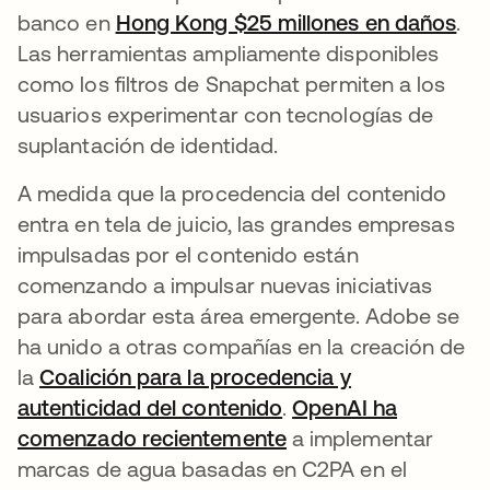
banco en
Hong Kong $25 millones en daños
se 
.
Las herramientas ampliamente disponibles
como los filtros de Snapchat permiten a los
usuarios experimentar con tecnologías de
suplantación de identidad.
A medida que la procedencia del contenido
entra en tela de juicio, las grandes empresas
impulsadas por el contenido están
comenzando a impulsar nuevas iniciativas
para abordar esta área emergente. Adobe se
ha unido a otras compañías en la creación de
la
Coalición para la procedencia y
autenticidad del contenido
se abre en una pest
.
OpenAI ha
comenzado recientemente
se abre en una pest
a implementar
marcas de agua basadas en C2PA en el