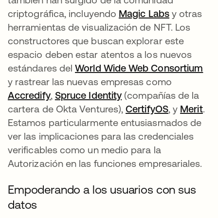
criptográfica, incluyendo
Magic Labs
se abre en
y otras
herramientas de visualización de NFT. Los
constructores que buscan explorar este
espacio deben estar atentos a los nuevos
estándares del
World Wide Web Consortium
se 
y rastrear las nuevas empresas como
Accredify
se abre en una pestaña nueva
,
Spruce Identity
se abre en una pesta
(compañías de la
cartera de Okta Ventures),
CertifyOS
se abre en
, y
Merit
se 
.
Estamos particularmente entusiasmados de
ver las implicaciones para las credenciales
verificables como un medio para la
Autorización en las funciones empresariales.
Empoderando a los usuarios con sus
datos