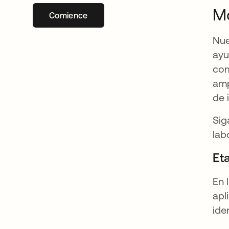
Mo
Comience
se abre en una pestaña nueva
Nu
ayu
com
amp
de 
Sig
lab
Et
En 
apl
ide