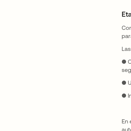
Et
Con
par
Las
● C
seg
● U
● I
En 
aut