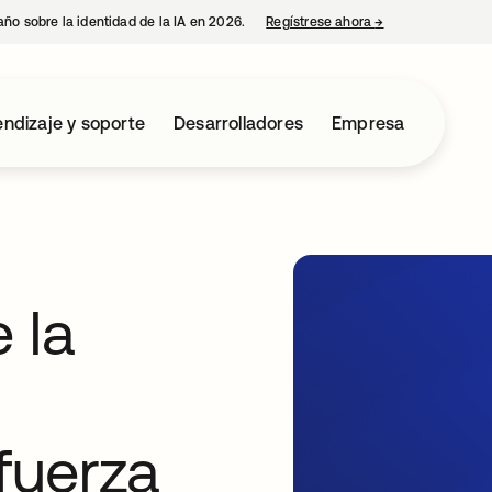
año sobre la identidad de la IA en 2026.
Regístrese ahora
→
se abre en una p
ndizaje y soporte
Desarrolladores
Empresa
 la
 fuerza