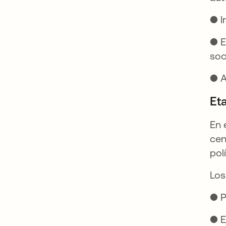
● I
● E
soc
● A
Et
En 
cen
pol
Los
● P
● E