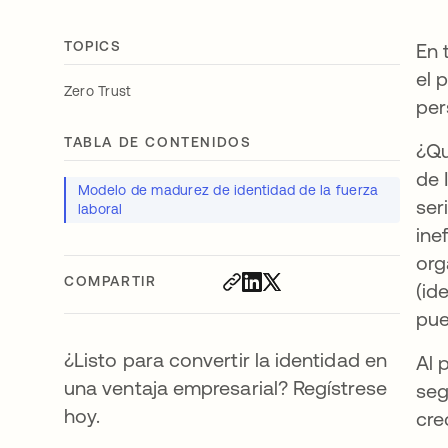
TOPICS
En 
el 
Zero Trust
per
TABLA DE CONTENIDOS
¿Qu
de 
Modelo de madurez de identidad de la fuerza
ser
laboral
ine
org
COMPARTIR
(id
pue
¿Listo para convertir la identidad en
Al 
una ventaja empresarial? Regístrese
seg
hoy.
cre