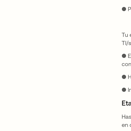
● P
Tu 
TI/
● E
com
● H
● I
Et
Has
en 