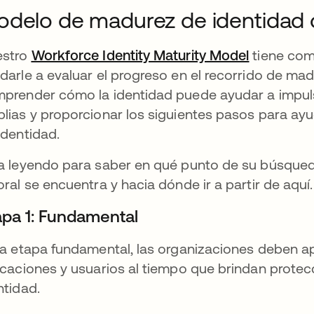
delo de madurez de identidad de
estro
Workforce Identity Maturity Model
se abre e
tiene com
darle a evaluar el progreso en el recorrido de mad
prender cómo la identidad puede ayudar a impuls
lias y proporcionar los siguientes pasos para ayu
identidad.
a leyendo para saber en qué punto de su búsqueda
oral se encuentra y hacia dónde ir a partir de aquí.
apa 1: Fundamental
la etapa fundamental, las organizaciones deben ap
icaciones y usuarios al tiempo que brindan prote
ntidad.